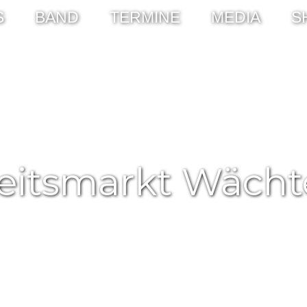
S
BAND
TERMINE
MEDIA
S
eitsmarkt Wächt