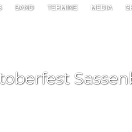
S
BAND
TERMINE
MEDIA
S
toberfest Sassen