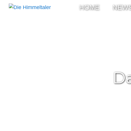
HOME
NEW
Da