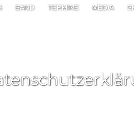
S
BAND
TERMINE
MEDIA
S
tenschutzerklä