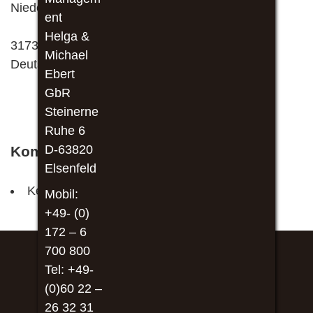
Niedersachsen
ent
Helga &
31737
Michael
Deutschland
Ebert
GbR
Steinerne
Ruhe 6
D-63820
Kommende Veranstaltungen
Elsenfeld
Keine Veranstaltungen an diesem Ort
Mobil:
+49- (0)
172 – 6
700 800
Tel: +49-
(0)60 22 –
26 32 31