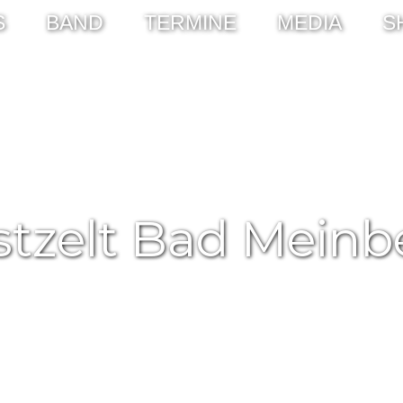
S
BAND
TERMINE
MEDIA
S
stzelt Bad Meinb