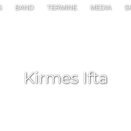
S
BAND
TERMINE
MEDIA
S
Kirmes Ifta