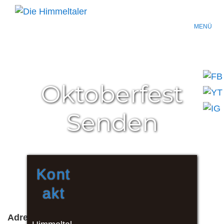
MENÜ
Oktoberfest
Senden
Kont
akt
Adresse