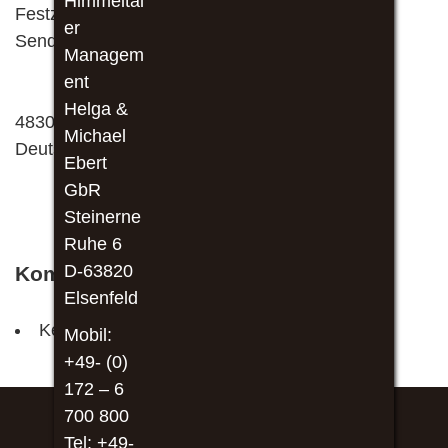
Himmeltal
Festzelt
er
Senden
Managem
ent
Helga &
48308
Michael
Deutschland
Ebert
GbR
Steinerne
Ruhe 6
D-63820
Kommende Veranstaltungen
Elsenfeld
Keine Veranstaltungen an diesem Ort
Mobil:
+49- (0)
172 – 6
700 800
Tel: +49-