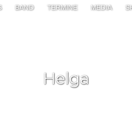
S
BAND
TERMINE
MEDIA
S
Helga