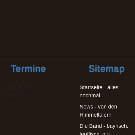
Termine
Sitemap
Wir sind im
Startseite - alles
Tonstudio.
nochmal
News - von den
Himmeltalern
Die Band - bayrisch,
teuflisch, gut