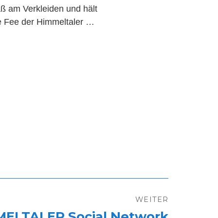
aß am Verkleiden und hält
te Fee der Himmeltaler …
WEITER
MELTALER Social Network