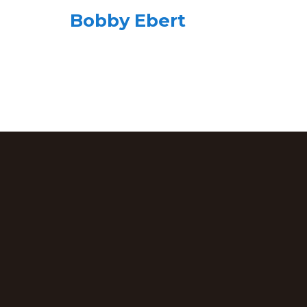
Bobby Ebert
Vorheriger
Beitrag: