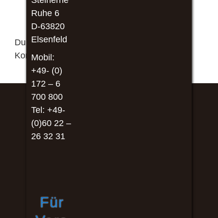
Steinerne
Ruhe 6
Schreibe einen Kommentar
D-63820
Elsenfeld
Du musst
angemeldet
sein, um einen
Kommentar abzugeben.
Mobil:
+49- (0)
172 – 6
700 800
Tel: +49-
(0)60 22 –
26 32 31
Für