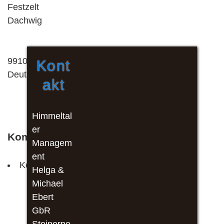
Festzelt
Dachwig
99100
Kont
Deutschland
akt
Himmeltal
er
Kommende Veranstaltungen
Managem
ent
Keine Veranstaltungen an diesem Ort
Helga &
Michael
Ebert
GbR