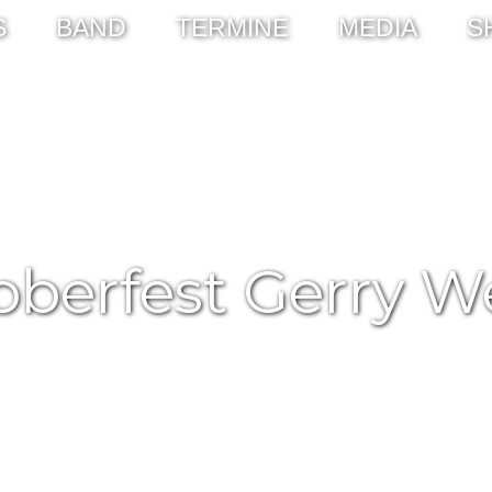
S
BAND
TERMINE
MEDIA
S
oberfest Gerry W